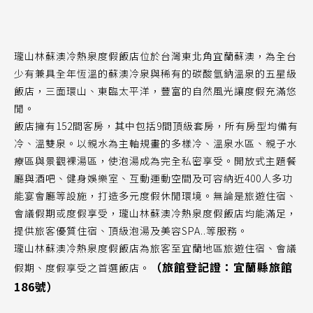
瓏山林蘇澳冷熱泉度假飯店位於台灣東北角宜蘭蘇澳，為全台
少有兼具全年恆溫的蘇澳冷泉與稀有的碳酸氫鈉溫泉的五星級
飯店，三面環山、東臨太平洋，豐富的自然風光讓度假充滿悠
閒。
飯店擁有152間客房，其中包括9間頂級套房，所有房型均備有
冷、溫雙泉。以親水為主軸規畫的多樣冷、溫泉水區、親子水
療區與景觀裸湯區，使泡湯成為完全私密享受。開放式主題餐
廳與酒吧、健身娛樂室、互動運動空間及可容納近400人多功
能宴會廳等設施，打造多元度假休閒環境。無論是旅遊住宿、
會議假期或度假享受，瓏山林蘇澳冷熱泉度假飯店均能滿足，
提供旅客優質住宿、頂級泡湯及美容SPA..等服務。
瓏山林蘇澳冷熱泉度假飯店為旅客至宜蘭地區旅遊住宿、會議
（旅館登記證：宜蘭縣旅館
假期、度假享受之首選飯店。
186號）