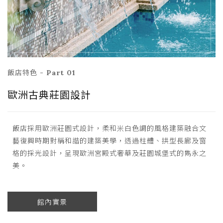
飯店特色 - Part 01
歐洲古典莊園設計
飯店採用歐洲莊園式設計，柔和米白色調的風格建築融合文
藝復興時期對稱和諧的建築美學，透過柱體、拱型長廊及窗
格的採光設計，呈現歐洲宮殿式奢華及莊園城堡式的雋永之
美。
館內實景