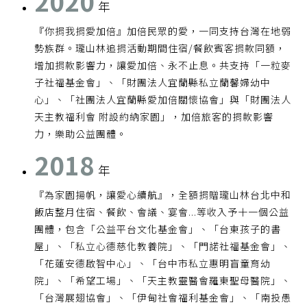
2020
年
『你捐我捐愛加倍』加倍民眾的愛，一同支持台灣在地弱
勢族群。瓏山林追捐活動期間住宿/餐飲賓客捐款同額，
增加捐款影響力，讓愛加倍、永不止息。共支持「一粒麥
子社福基金會」、「財團法人宜蘭縣私立蘭馨婦幼中
心」、「社團法人宜蘭縣愛加倍關懷協會」與「財團法人
天主教福利會 附設約納家園」，加倍旅客的捐款影響
力，樂助公益團體。
2018
年
『為家園揚帆，讓愛心續航』，全額捐贈瓏山林台北中和
飯店整月住宿、餐飲、會議、宴會...等收入予十一個公益
團體，包含「公益平台文化基金會」、「台東孩子的書
屋」、「私立心德慈化教養院」、「門諾社福基金會」、
「花蓮安德啟智中心」、「台中市私立惠明盲童育幼
院」、「希望工場」、「天主教靈醫會羅東聖母醫院」、
「台灣展翅協會」、「伊甸社會福利基金會」、「南投愚