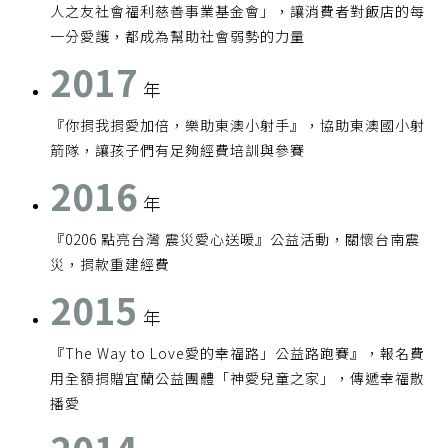
人之友社會福利慈善事業基金會」，讓消費者對飯店的每
一分愛護，都成為幫助社會弱勢的力量
2017
年
『你捐我捐愛加倍，樂助東澳小射手』，協助東澳國小射
箭隊，讓孩子們有足夠經費培訓與參賽
2016
年
『0206 點亮台灣 震災愛心送暖』公益活動，關懷台南震
災，捐款重建經費
2015
年
『The Way to Love愛的幸福路」公益路跑賽』，報名費
用全額捐贈宜蘭公益團體「神愛兒童之家」，傳遞幸福散
播愛