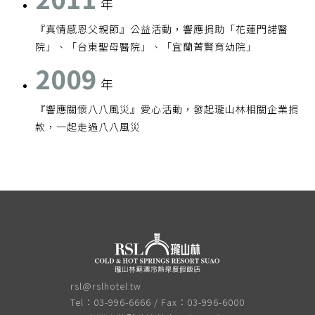
年
『真情感恩父親節』公益活動，響應捐助「花蓮門諾醫
院」、「台東聖母醫院」、「宜蘭菁賢育幼院」
2009
年
『響應關懷八八風災』愛心活動，發起瓏山林相關企業捐
款，一起走過八八風災
rsl@rslhotel.tw
Tel：03-996-6666 / Fax：03-996-6000