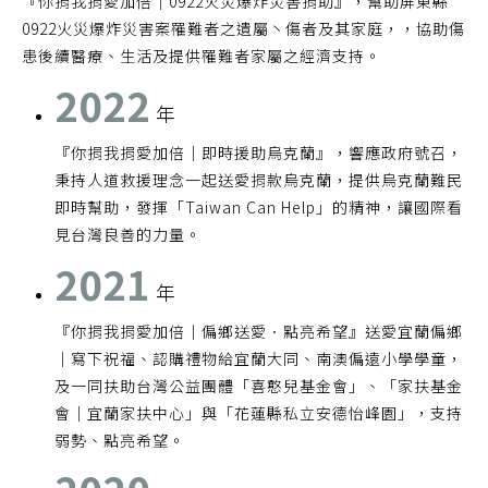
『你捐我捐愛加倍｜0922火災爆炸災害捐助』，幫助屏東縣
0922火災爆炸災害案罹難者之遺屬丶傷者及其家庭，，協助傷
患後續醫療、生活及提供罹難者家屬之經濟支持。
2022
年
『你捐我捐愛加倍｜即時援助烏克蘭』，響應政府號召，
秉持人道救援理念一起送愛捐款烏克蘭，提供烏克蘭難民
即時幫助，發揮「Taiwan Can Help」的精神，讓國際看
見台灣良善的力量。
2021
年
『你捐我捐愛加倍｜偏鄉送愛．點亮希望』送愛宜蘭偏鄉
｜寫下祝福、認購禮物給宜蘭大同、南澳偏遠小學學童，
及一同扶助台灣公益團體「喜憨兒基金會」、「家扶基金
會｜宜蘭家扶中心」與「花蓮縣私立安德怡峰園」，支持
弱勢、點亮希望。