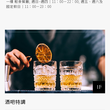
一樓 輕食餐廳; 週日~週四｜11：00－22：00; 週五、週六及
國定假日｜11：00－23：00
1F
酒吧特調