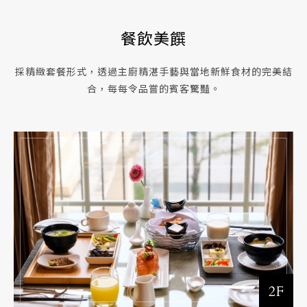
餐飲美饌
採精緻套餐形式，透過主廚精湛手藝與當地新鮮食材的完美結
合，每每令品嘗的賓客驚豔。
2F