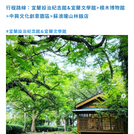
行程路線：宜蘭設治紀念館&宜蘭文學館>積木博物館
>中興文化創意園區>蘇澳瓏山林飯店
#宜蘭設治紀念館&宜蘭文學館