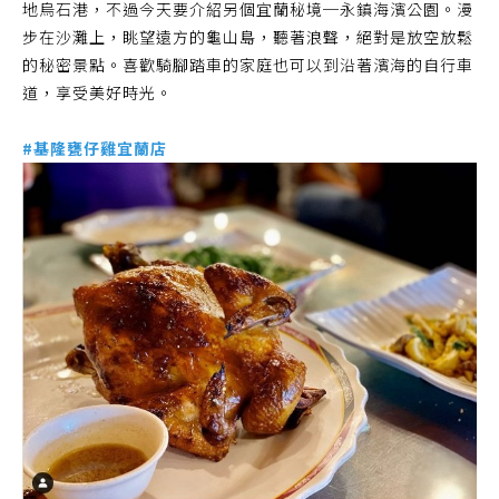
地烏石港，不過今天要介紹另個宜蘭秘境─永鎮海濱公園。漫
步在沙灘上，眺望遠方的龜山島，聽著浪聲，絕對是放空放鬆
的秘密景點。喜歡騎腳踏車的家庭也可以到沿著濱海的自行車
道，享受美好時光。
#基隆甕仔雞宜蘭店