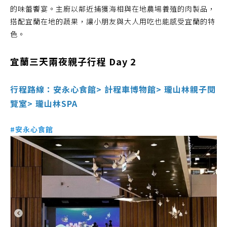
的味蕾饗宴。主廚以鄰近捕獲海相與在地農場養殖的肉製品，
搭配宜蘭在地的蔬果，讓小朋友與大人用吃也能感受宜蘭的特
色。
宜蘭三天兩夜親子行程 Day 2
行程路線：安永心食館> 計程車博物館> 瓏山林親子閱
覽室> 瓏山林SPA
#安永心食館