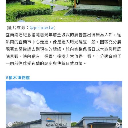
(圖片來源：
＠jerhow.tw
）
宜蘭設治紀念館隨著幾年前金城武的廣告露出後廣為人知，從
熱鬧的宜蘭市中心走進，像是進入時光隧道一般，園區充分展
現著宜蘭從過去到現在的總總。館內完整保留日式木造房與庭
院景觀，院內還有一棵百年樟樹非常值得一看。十分適合親子
一同前往感受宜蘭的歷史與傳統日式風情。
#積木博物館