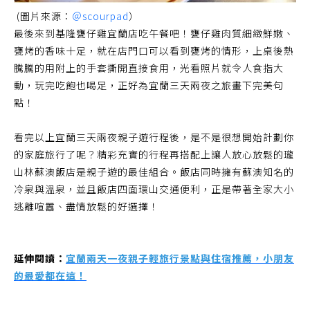
(圖片來源：
＠scourpad
）
最後來到基隆甕仔雞宜蘭店吃午餐吧！甕仔雞肉質細緻鮮嫩、
甕烤的香味十足，就在店門口可以看到甕烤的情形，上桌後熱
騰騰的用附上的手套撕開直接食用，光看照片就令人食指大
動，玩完吃飽也喝足，正好為宜蘭三天兩夜之旅畫下完美句
點！
看完以上宜蘭三天兩夜親子遊行程後，是不是很想開始計劃你
的家庭旅行了呢？精彩充實的行程再搭配上讓人放心放鬆的瓏
山林蘇澳飯店是親子遊的最佳組合。飯店同時擁有蘇澳知名的
冷泉與溫泉，並且飯店四面環山交通便利，正是帶著全家大小
逃離喧囂、盡情放鬆的好選擇！
延伸閱讀：
宜蘭兩天一夜親子輕旅行景點與住宿推薦，小朋友
的最愛都在這！