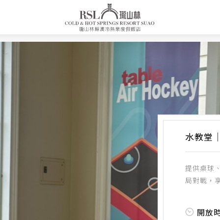
水教堂｜T
提供桌球
局對戰，
開放