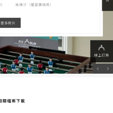
00
後棟1F（婚宴廣場旁）
看更多照片
線上訂房
相關檔案下載