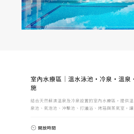
室內水療區｜溫水泳池・冷泉・溫泉
施
結合天然蘇澳溫泉及冷泉設置的室內水療區，提供溫
泉池、氣泡池、沖擊池、打濑浴、烤箱與蒸氣室，讓人
開放時間