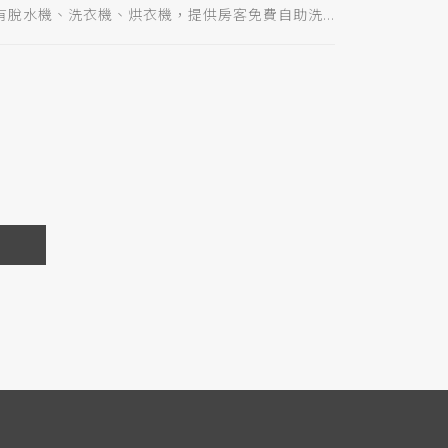
有脫水機、洗衣機、烘衣機，提供房客免費自助洗...