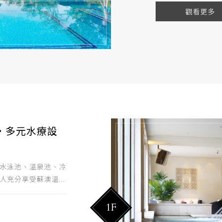
觀看更多
・多元水療設
水泳池、溫泉池、冷
充分享受蘇澳溫...
1F