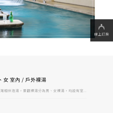
線上訂房
女 室內 / 戶外裸湯
灣相伴泡湯，景觀裸湯分為男、女裸湯，均設有室...