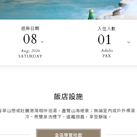
退房日期
入住人數
08
01
Adults
Aug
,
2026
PAX
SATURDAY
飯店設施
青翠山巒或壯麗港灣相伴泡湯，盡覽山海絕景；無論室內或戶外裸湯
冷、熱雙泉洗禮下，遠離煩囂，享受靜謐。
全區導覽地圖