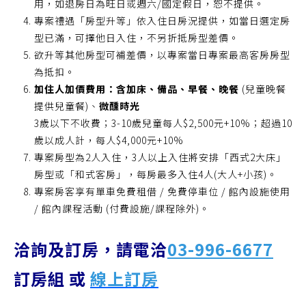
用，如退房日為旺日或週六/國定假日，恕不提供。
專案禮遇「房型升等」依入住日房況提供，如當日選定房
型已滿，可擇他日入住，不另折抵房型差價。
欲升等其他房型可補差價，以專案當日專案最高客房房型
為抵扣。
加住人加價費用：含加床、備品、早餐、晚餐
(兒童晚餐
提供兒童餐)、
微醺時光
3歲以下不收費；3-10歲兒童每人$2,500元+10%；超過10
歲以成人計，每人$4,000元+10%
專案房型為2人入住，3人以上入住將安排「西式2大床」
房型或「和式客房」，每房最多入住4人(大人+小孩)。
專案房客享有單車免費租借 / 免費停車位 / 館內設施使用
/ 館內課程活動 (付費設施/課程除外)。
洽詢及訂房，請
電洽
03-996-6677
訂房組 或
線上訂房