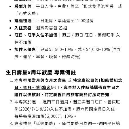
房型升等｜
平日入住，免費升等至「和式雙湯池客房」或
「西式客房」
延退禮遇｜
平日退房，享延遲至12:00退房
入住驚喜
｜迎賓驚喜包 乙組
旺日、旺季入住不加價｜
週五 / 週日 旺日、暑假旺季 入
住不加價
加住人優惠｜
兒童$2,500+10%、成人$4,000+10% (含加
床、備品、早餐、晚餐、微醺時光)
生日壽星x周年歡慶
專案備註
本專案
限
當月與次月之壽星
或
特定慶祝目的(如結婚紀念
日、蜜月…等)旅客
使用，
壽星於入住時請攜帶有生日之
證件以供核對，特定慶祝目的旅客請於訂房時告知
。
本專案於週一~週四平日適用，週五與週日旺日、暑假旺
季(2026/7/1-8/29)入住不加價。週六與國定假日入住，
每房每晚須加價$2,000元+10%。
專案禮遇「延遲退房」，僅供退房日為週一~週四平日適