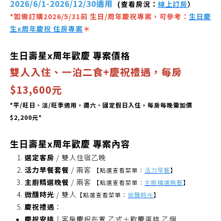
2026/6/1-2026/12/30適用
(查看房況：
線上訂房
）
*如需訂購2026/5/31前 生日/周年慶祝專案，可參考：
生日慶
生x周年慶祝 住房專案
＊
生日壽星x周年歡慶
專案價格
雙人入住、一泊二食+慶祝禮遇，每房
$13,600元
*平/旺日、淡/旺季適用，週六、國定假日入住，每房每晚需加價
$2,200元*
生日壽星x周年歡慶
專案內容
選定客房
/ 雙人住宿乙晚
活力早餐套餐
/ 兩客
【點選查看菜單：
活力早餐
】
主廚精選晚餐
/ 兩客
【點選查看菜單：
主廚精選晚餐
】
微醺時光
/ 雙人
【點選查看菜單：
微醺時光
】
慶祝禮遇
：
慶祝安排｜
客房慶祝布置 乙式＋歡慶蛋糕 乙個