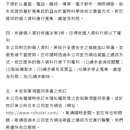
不限於以書面、電話、簡訊、傳真、電子郵件、網際網路、紙
本或其他基於蒐集目的且合於當時科學技術之適當方式，對您
提供的個人資料進行蒐集、處理及利用。
四、依據個人資料保護法第3條，您得就個人資料行使以下權
利
本公司對您的個人資料，將採行妥適安全之措施加以保護，並
避免被不當使用。您可隨時透過本公司官方網站揭露之通訊方
式，就您提供的個人資料行使下列權利：(1)請求查詢或閱覽；
(2)製給複製本；(3)請求補充或更正；(4)請求停止蒐集、處理
及利用；及(5)請求刪除。
五、本告知事項暨同意書之修訂
本公司有權隨時修訂本隱私權政策之告知事項暨同意書，並於
修訂後公佈在本公司官方網站（網址：
http://www.rslhotel.com），敬請隨時查閱。若您有任何問
題，敬請透過本公司官方網站揭露之通訊方式進行聯繫，我們
將儘快為您服務。