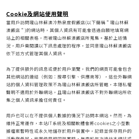
Cookie及網站使用聲明
當用戶訪問瓏山林蘇澳冷熱泉度假飯店(以下簡稱＂瓏山林蘇
澳飯店＂)的網站時，其個人資訊有可能會透過自願地填寫網
站上的相關表格，而被瓏山林蘇澳飯店所蒐集。基於上述情
況，用戶需閱讀以下訊息處理的程序，並同意瓏山林蘇澳飯店
依下述方式管理其個人資訊。
為了提供額外的訊息或便於用戶瀏覽，我們的網頁可能會包含
其他網站的連結（例如：搜尋引擎、供應商等），這些外聯網
站的個人資料管理政策不為瓏山林蘇澳飯店所管轄，本隱私權
聲明不適用於外聯網站，且瓏山林蘇澳飯店不對外聯網站所收
集之個人資訊承擔任何責任。
用戶也可以在不提供個人數據的情況下訪問本網站。然而，為
維持正常運作，本站IT系統及相關軟體會將cookies之小型數
據檔案暫時性或永久地儲存於用戶裝置中，記錄並保存用戶的
活動與偏好，故當使用相同裝置時，無需於每次造訪本網站或