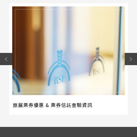
旅展票券優惠 & 票券信託查驗資訊