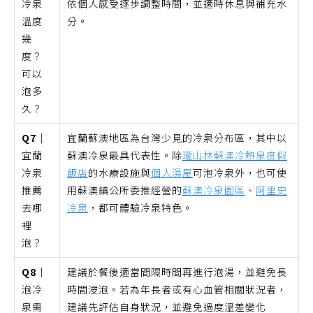
冷泉
依個人感受逐步調整時間，並適時休息與補充水
溫度
分。
幾
度？
可以
泡多
久？
Q7｜
宜蘭蘇澳地區為台灣少見的冷泉分布區，其中以
宜蘭
蘇澳冷泉最具代表性。除
瓏山林蘇澳冷熱泉度假
冷泉
飯店
的水療設施與
個人湯屋
可泡冷泉外，也可使
推薦
用蘇澳鎮公所委推經營的
蘇澳冷泉園區
、
阿里史
去哪
冷泉
，都可體驗冷泉特色。
裡
泡？
Q8｜
建議於餐後適當間隔時間再進行泡湯，並避免長
泡冷
時間浸泡。若為年長者或有心血管相關狀況者，
泉需
建議先評估自身狀況，並避免過度溫差變化