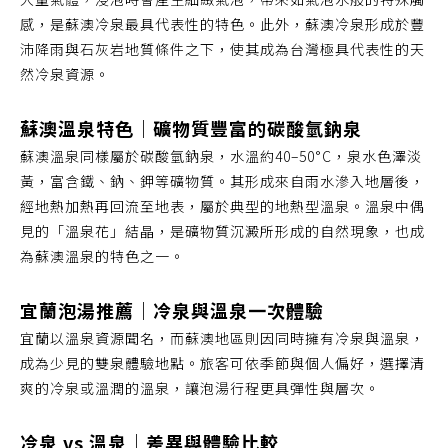
感，是蘇澳冷泉最具代表性的特色。此外，蘇澳冷泉形成於豐
沛降雨與石灰岩地質條件之下，使其成為台灣極具代表性的天
然冷泉資源。
蘇澳溫泉特色｜礦物質豐富的碳酸氫鈉泉
蘇澳溫泉同樣屬於碳酸氫鈉泉，水溫約40–50°C，泉水色澤淡
黃，富含鐵、鈉、鉀等礦物質。其形成來自雨水滲入地層後，
經地熱加熱再回流至地表，屬於典型的地熱型溫泉。溫泉中偶
見的「溫泉花」結晶，是礦物質沉澱所形成的自然現象，也成
為蘇澳溫泉的特色之一。
宜蘭泡湯推薦｜冷泉與溫泉一次體驗
宜蘭以溫泉資源聞名，而蘇澳地區則因同時擁有冷泉與溫泉，
成為少見的雙泉體驗地點。旅客可依季節與個人偏好，選擇清
爽的冷泉或溫潤的溫泉，讓泡湯行程更具彈性與層次。
冷泉 vs 溫泉｜差異與體驗比較