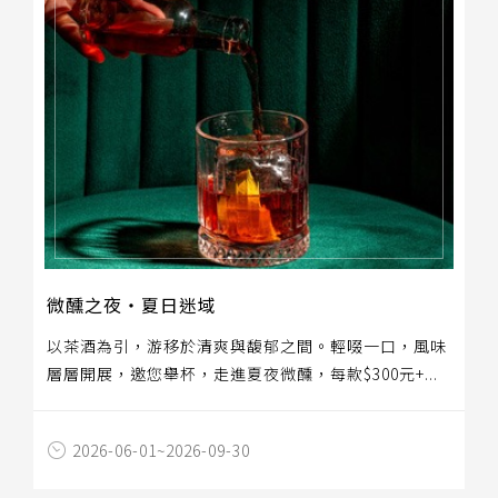
微醺之夜‧夏日迷域
以茶酒為引，游移於清爽與馥郁之間。輕啜一口，風味
層層開展，邀您舉杯，走進夏夜微醺，每款$300元+...
2026-06-01~2026-09-30