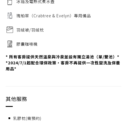
冰箱及電熱式煮水壺
瑰柏翠（Crabtree & Evelyn）專用備品
羽絨被/羽絨枕
膠囊咖啡機
* 所有客房提供天然溫泉與冷泉並設有獨立湯池（單/雙池）*
*2024/7/1起配合環保政策，客房不再提供一次性盥洗及保養
用品*
其他服務
乳膠枕(需預約)