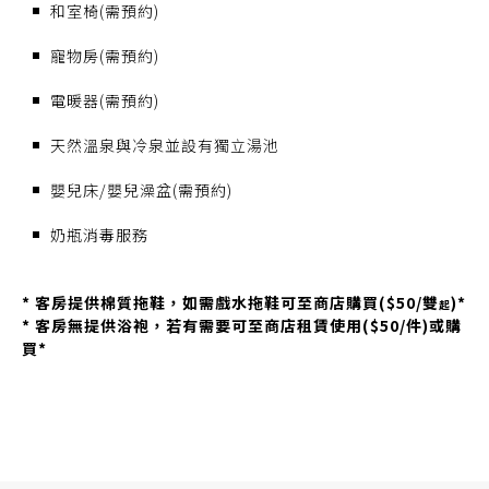
和室椅(需預約)
寵物房(需預約)
電暖器(需預約)
天然溫泉與冷泉並設有獨立湯池
嬰兒床/嬰兒澡盆(需預約)
奶瓶消毒服務
* 客房提供棉質拖鞋，如需戲水拖鞋可至商店購買($50/雙
)*
起
* 客房無提供浴袍，若有需要可至商店租賃使用($50/件)或購
買*