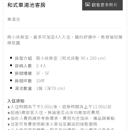
和式單湯池客房
觀看更多照片
單湯池
兩小床房型，最多可加至4人入住，簡約舒適中，散發愉悅雅
緻氛圍
床型介紹
兩小床房型（和式床墊 90 x 200 cm）
容納人數
2-4人
房間樓層
3F、5F
房間坪數
10坪
湯池數量
1個（深70 cm）
入住須知
入住時間為下午3:00以後，退房時間為上午11:00以前
♦
超過3歲旅客入住，無論是否占床均需加收費用
♦
加收人費用請參考房價表，費用均含加床、備品與餐點
♦
住客可免費使用蘇澳火車站至飯店的接駁服務
♦
以上內容若有變動，恕不另行通知，並以飯店公告為主